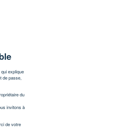
ble
qui explique
ot de passe,
opriétaire du
ous invitons à
ci de votre