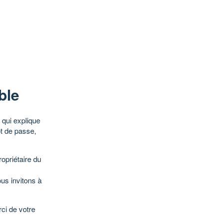
ble
qui explique
ot de passe,
opriétaire du
ous invitons à
ci de votre