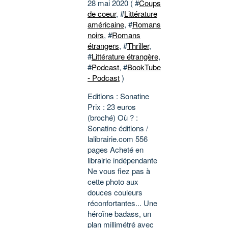
28 mai 2020 ( #
Coups
de coeur
, #
Littérature
américaine
, #
Romans
noirs
, #
Romans
étrangers
, #
Thriller
,
#
Littérature étrangère
,
#
Podcast
, #
BookTube
- Podcast
)
Editions : Sonatine
Prix : 23 euros
(broché) Où ? :
Sonatine éditions /
lalibrairie.com 556
pages Acheté en
librairie indépendante
Ne vous fiez pas à
cette photo aux
douces couleurs
réconfortantes... Une
héroïne badass, un
plan millimétré avec