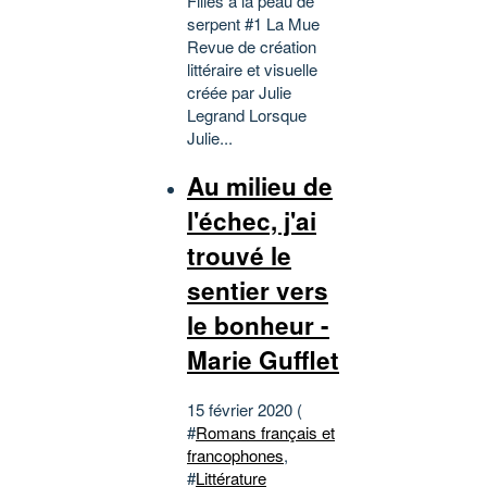
Filles à la peau de
serpent #1 La Mue
Revue de création
littéraire et visuelle
créée par Julie
Legrand Lorsque
Julie...
Au milieu de
l'échec, j'ai
trouvé le
sentier vers
le bonheur -
Marie Gufflet
15 février 2020 (
#
Romans français et
francophones
,
#
Littérature