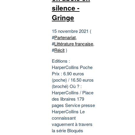
silence -
Gringe
15 novembre 2021 (
#
Partenariat
,
#
Littérature française
,
#
Récit
)
Editions :
HarperCollins Poche
Prix : 6.90 euros
(poche) / 16.50 euros
(broché) Où ? :
HarperCollins / Place
des libraires 179
pages Service presse
HarperCollins Le
connaissant
vaguement à travers
la série Bloqués