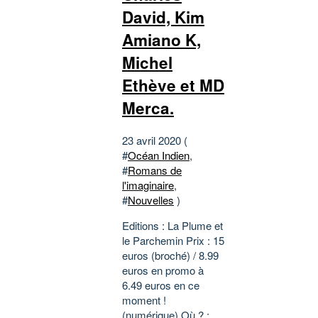
David, Kim
Amiano K,
Michel
Ethève et MD
Merca.
23 avril 2020 (
#
Océan Indien
,
#
Romans de
l'imaginaire
,
#
Nouvelles
)
Editions : La Plume et
le Parchemin Prix : 15
euros (broché) / 8.99
euros en promo à
6.49 euros en ce
moment !
(numérique) Où ? :